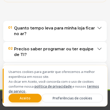
01
Quanto tempo leva para minha loja ficar
no ar?
02
Preciso saber programar ou ter equipe
de TI?
03
A Loji integra com meu ERP ou sistema
Usamos cookies para garantir que oferecemos a melhor
de gestão?
experiência em nosso site.
Ao clicar em Aceito, você concorda com o uso de cookies
conforme nossa
política de privacidade
e nossos
termos
04
Quais formas de pagamento meus
de serviço
.
Loji - Marketplace
clientes podem usar?
Aceito
Preferências de cookies
VER
Levex Tecnologia
GRÁTIS - Google Play