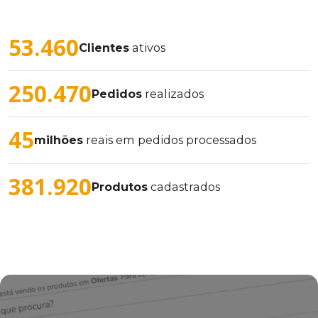
54.000
Clientes
ativos
253.000
Pedidos
realizados
45
milhões
reais em pedidos processados
682.000
Produtos
cadastrados